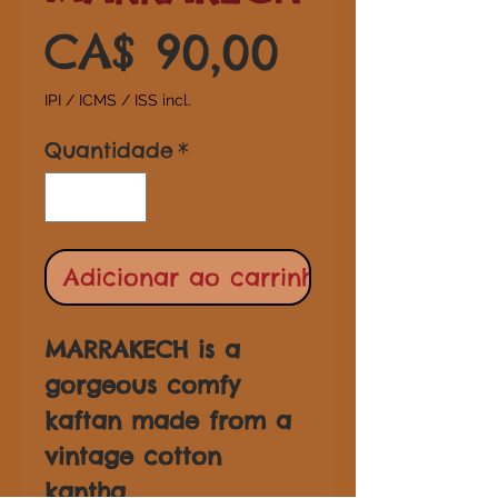
Preço
CA$ 90,00
IPI / ICMS / ISS incl.
Quantidade
*
Adicionar ao carrinho
MARRAKECH is a
gorgeous comfy
kaftan made from a
vintage cotton
kantha.